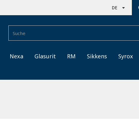
DE
DE
FR
Nexa
Glasurit
RM
Sikkens
Syrox